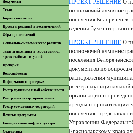
ПРОЕКТ РЕШЕНИЕ
О пе
Документы
полномочий администра
Устав
Бюджет поселения
поселения Белореченског
Проекты решений и постановлений
ведения бухгалтерского 
Образцы заявлений
ПРОЕКТ РЕШЕНИЕ
О пе
Cоциально-экономическое развитие
полномочий администра
Защита населения и территории от
чрезвычайных ситуаций
поселения Белореченског
Проверки
документов по вопросам 
Водоснабжение
распоряжения муниципа
Информация о проверках
реестра муниципальной 
Реестр муниципальной собственности
организации и проведени
Реестр многоквартирных домов
аренды и приватизации 
Реестр озелененных территорий
поселения, представлени
Целевые программы
Управлении Федерально
Коммунальная инфраструктура
Краснодарскому краю а
Cтатистика