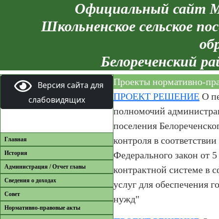
Официальный сайт М
Школьненское сельское пос
об
Белореченский ра
Проекты нормативно-пра
Версия сайта для
ПРОЕКТ РЕШЕНИЕ
О пе
слабовидящих
полномочий администра
поселения Белореченског
контроля в соответствии 
Главная
История
Федерального закон от 5
Администрация / Отчет главы
контрактной системе в сф
Сведения о доходах
услуг для обеспечения 
Совет
нужд"
Нормативно-правовые акты