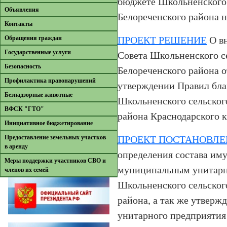
бюджете Школьненского 
Объявления
Белореченского района н
Контакты
Обращения граждан
ПРОЕКТ РЕШЕНИЕ
О вн
Государственные услуги
Совета Школьненского с
Безопасность
Белореченского района о
Профилактика правонарушений
утверждении Правил бла
Безнадзорные животные
Школьненского сельског
ВФСК "ГТО"
района Краснодарского 
Инициативное бюджетирование
Предоставление земельных участков
ПРОЕКТ ПОСТАНОВЛЕ
в аренду
определения состава иму
Меры поддержки участников СВО и
муниципальным унитар
членов их семей
Школьненского сельског
района, а так же утверж
унитарного предприятия