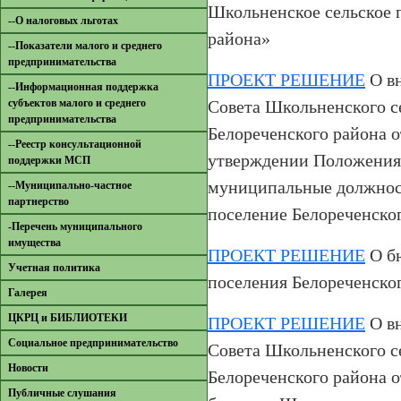
Школьненское сельское 
--О налоговых льготах
района»
--Показатели малого и среднего
предпринимательства
ПРОЕКТ РЕШЕНИЕ
О вн
--Информационная поддержка
субъектов малого и среднего
Совета Школьненского с
предпринимательства
Белореченского района о
--Реестр консультационной
утверждении Положения
поддержки МСП
муниципальные должнос
--Муниципально-частное
партнерство
поселение Белореченско
-Перечень муниципального
имущества
ПРОЕКТ РЕШЕНИЕ
О бю
Учетная политика
поселения Белореченског
Галерея
ЦКРЦ и БИБЛИОТЕКИ
ПРОЕКТ РЕШЕНИЕ
О вн
Социальное предпринимательство
Совета Школьненского с
Новости
Белореченского района о
Публичные слушания