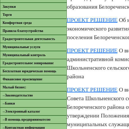
образования Белореченс
Закупки
Торги
ПРОЕКТ РЕШЕНИЕ
Об и
Комфортная среда
экономического развити
Правила благоустройства
поселения Белореченског
Градостроительная деятельность
Муниципальные услуги
ПРОЕКТ РЕШЕНИЕ
О вн
Муниципальный контроль
административной коми
Градостроительное зонирование
Школьненского сельског
Бесплатная юридическая помощь
района
Финансовое просвещение
Малый бизнес:
ПРОЕКТ РЕШЕНИЕ
О вн
--Законодательство
Совета Школьненского с
--Банки
Белореченского района о
--Электронный каталог
утверждении Положения
--В помощь предпринимателю
муниципальных служащи
--Контактная информация