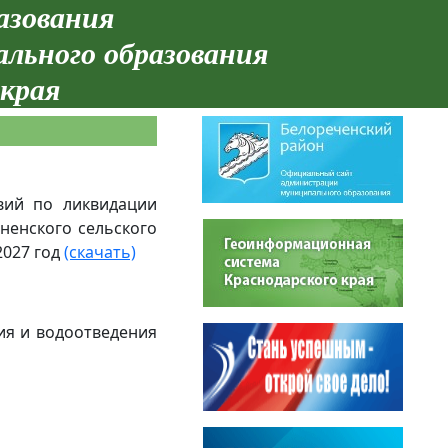
азования
ального образования
 края
вий по ликвидации
ненского сельского
2027 год
(скачать)
я и водоотведения