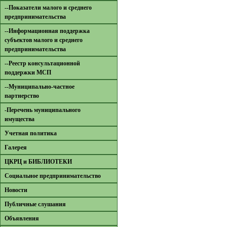
--Показатели малого и среднего
предпринимательства
--Информационная поддержка
субъектов малого и среднего
предпринимательства
--Реестр консультационной
поддержки МСП
--Муниципально-частное
партнерство
-Перечень муниципального
имущества
Учетная политика
Галерея
ЦКРЦ и БИБЛИОТЕКИ
Социальное предпринимательство
Новости
Публичные слушания
Объявления