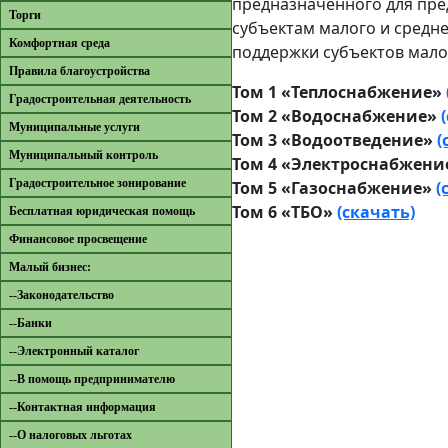
предназначенного для пред
Торги
субъектам малого и средн
Комфортная среда
поддержки субъектов мало
Правила благоустройства
Том 1 «Теплоснабжение»
Градостроительная деятельность
Том 2 «Водоснабжение»
Муниципальные услуги
Том 3 «Водоотведение»
(
Муниципальный контроль
Том 4 «Электроснабжен
Градостроительное зонирование
Том 5 «Газоснабжение»
(
Том 6 «ТБО»
(скачать)
Бесплатная юридическая помощь
Финансовое просвещение
Малый бизнес:
--Законодательство
--Банки
--Электронный каталог
--В помощь предпринимателю
--Контактная информация
--О налоговых льготах