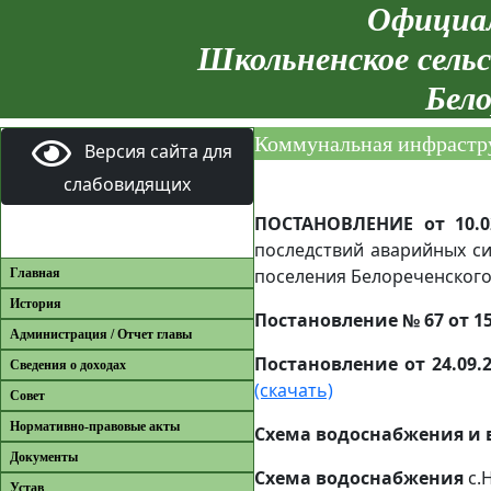
Официал
Школьненское сельс
Бело
Коммунальная инфрастр
Версия сайта для
слабовидящих
ПОСТАНОВЛЕНИЕ от 10.0
последствий аварийных с
поселения Белореченского
Главная
История
Постановление № 67 от 15
Администрация / Отчет главы
Постановление от 24.09.
Сведения о доходах
(скачать)
Совет
Нормативно-правовые акты
Схема водоснабжения и 
Документы
Схема водоснабжения
с.
Устав