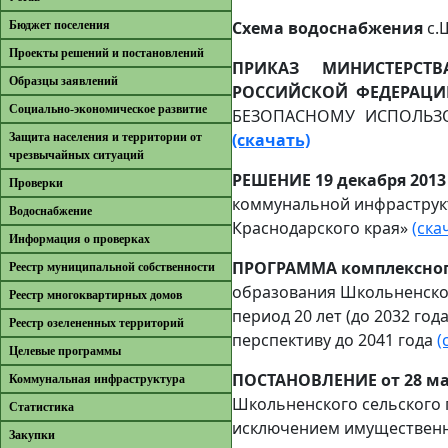
Схема водоснабжения
с.
Бюджет поселения
Проекты решений и постановлений
ПРИКАЗ МИНИСТЕРСТ
Образцы заявлений
РОССИЙСКОЙ ФЕДЕРАЦИИ 
Cоциально-экономическое развитие
БЕЗОПАСНОМУ ИСПОЛЬЗ
(скачать)
Защита населения и территории от
чрезвычайных ситуаций
РЕШЕНИЕ 19 декабря 2013 
Проверки
коммунальной инфраструк
Водоснабжение
Краснодарского края»
(ска
Информация о проверках
ПРОГРАММА комплексног
Реестр муниципальной собственности
образования Школьненское
Реестр многоквартирных домов
период 20 лет (до 2032 года
Реестр озелененных территорий
перспективу до 2041 года
(
Целевые программы
ПОСТАНОВЛЕНИЕ от 28 ма
Коммунальная инфраструктура
Школьненского сельского п
Cтатистика
исключением имущественны
Закупки