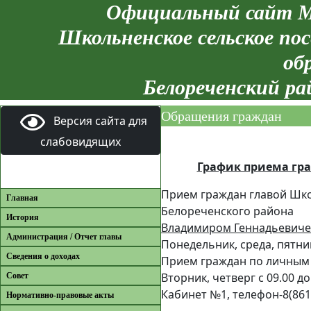
Официальный сайт М
Школьненское сельское пос
об
Белореченский ра
Обращения граждан
Версия сайта для
слабовидящих
График приема гр
Прием граждан главой Шко
Главная
Белореченского района
История
Владимиром Геннадьевич
Администрация / Отчет главы
Понедельник, среда, пятниц
Сведения о доходах
Прием граждан по личным
Вторник, четверг с 09.00 до
Совет
Кабинет №1, телефон-8(8615
Нормативно-правовые акты