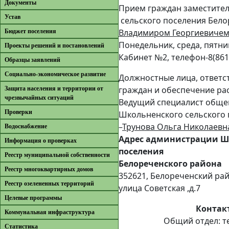
Документы
Прием граждан заместите
Устав
сельского поселения Бело
Владимиром Георгиевиче
Бюджет поселения
Понедельник, среда, пятни
Проекты решений и постановлений
Кабинет №2, телефон-8(8615
Образцы заявлений
Cоциально-экономическое развитие
Должностные лица, ответс
граждан и обеспечение ра
Защита населения и территории от
чрезвычайных ситуаций
Ведущий специалист обще
Проверки
Школьненского сельского 
–
Трунова Ольга Николаевн
Водоснабжение
Адрес администрации Ш
Информация о проверках
поселения
Реестр муниципальной собственности
Белореченского района
Реестр многоквартирных домов
352621, Белореченский ра
Реестр озелененных территорий
улица Советская ,д.7
Целевые программы
Контак
Коммунальная инфраструктура
Общий отдел: тел
Cтатистика