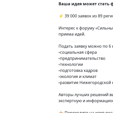
Ваша идея может стать
⚡️ 39 000 заявок из 89 рег
Интерес к форуму «Сильны
приема идей.
Подать заявку можно по 6
▫️социальная сфера
▫️предпринимательство
▫️технологии
▫️подготовка кадров
▫️экология и климат
▫️развитие Нижегородской 
Авторы лучших решений вы
экспертную и информацион
👉🏼 Переходите на идея.ро