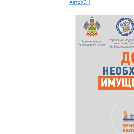
АвтоУСН