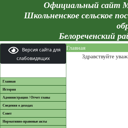
Официальный сайт М
Школьненское сельское пос
об
Белореченский ра
Главная
Версия сайта для
Здравствуйте ува
слабовидящих
Главная
История
Администрация / Отчет главы
Сведения о доходах
Совет
Нормативно-правовые акты