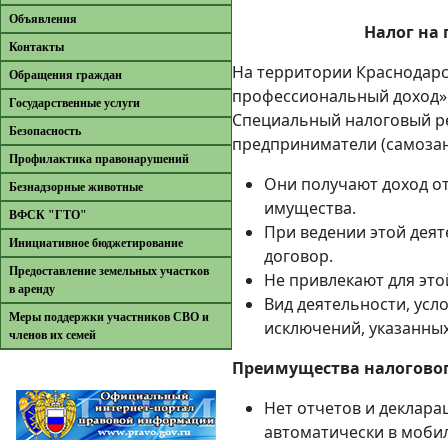
Объявления
Налог на
Контакты
На территории Краснодарс
Обращения граждан
профессиональный доход»
Государственные услуги
Специальный налоговый р
Безопасность
предприниматели (самозан
Профилактика правонарушений
Они получают доход о
Безнадзорные животные
имущества.
ВФСК "ГТО"
При ведении этой деят
Инициативное бюджетирование
договор.
Предоставление земельных участков
Не привлекают для эт
в аренду
Вид деятельности, усл
Меры поддержки участников СВО и
исключений, указанных 
членов их семей
Преимущества налогово
Нет отчетов и деклара
автоматически в моби