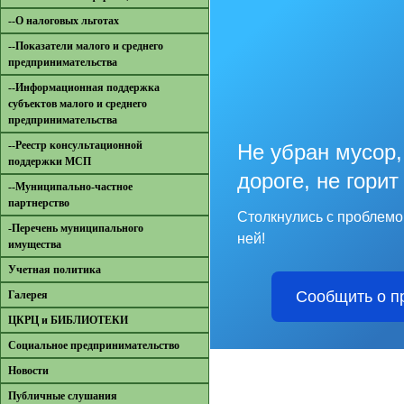
--О налоговых льготах
--Показатели малого и среднего
предпринимательства
--Информационная поддержка
субъектов малого и среднего
предпринимательства
--Реестр консультационной
Не убран мусор,
поддержки МСП
дороге, не гори
--Муниципально-частное
партнерство
Столкнулись с проблем
-Перечень муниципального
ней!
имущества
Учетная политика
Сообщить о п
Галерея
ЦКРЦ и БИБЛИОТЕКИ
Социальное предпринимательство
Новости
Публичные слушания