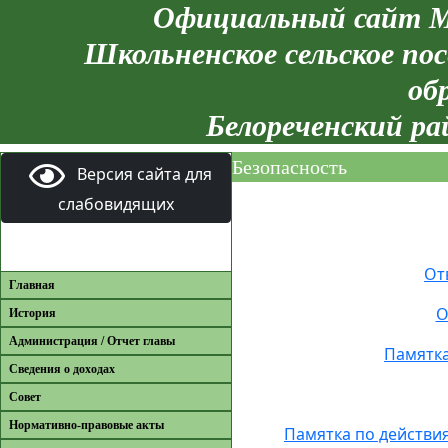
Официальный сайт М
Школьненское сельское пос
об
Белореченский ра
Безопасность
Версия сайта для
слабовидящих
От
Главная
О
История
Администрация / Отчет главы
Памятка
Сведения о доходах
Совет
Нормативно-правовые акты
Памятка по действи