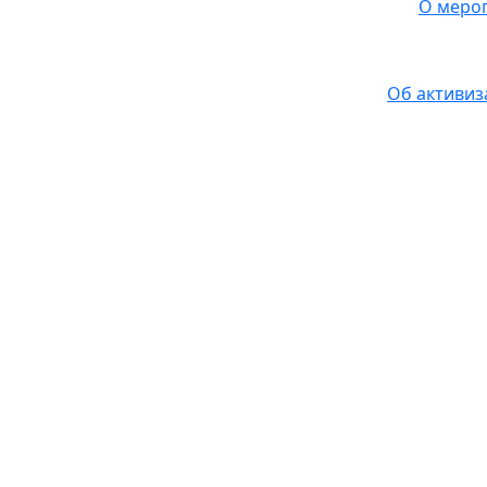
О мероп
Об активиз