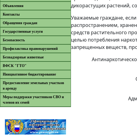
дикорастущих растений, с
Объявления
Контакты
Уважаемые граждане, если
Обращения граждан
распространением, хранен
средств растительного пр
Государственные услуги
целью потребления наркот
Безопасность
запрещенных веществ, про
Профилактика правонарушений
Безнадзорные животные
Антинаркотическо
ВФСК "ГТО"
Инициативное бюджетирование
Предоставление земельных участков
в аренду
Меры поддержки участников СВО и
Адм
членов их семей