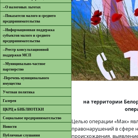
--О налоговых льготах
--Показатели малого и среднего
предпринимательства
--Информационная поддержка
субъектов малого и среднего
предпринимательства
--Реестр консультационной
поддержки МСП
--Муниципально-частное
партнерство
-Перечень муниципального
имущества
Учетная политика
на территории Бело
Галерея
опер
ЦКРЦ и БИБЛИОТЕКИ
Социальное предпринимательство
Целью операции «Мак» явл
Новости
правонарушений в сфере н
происхождения, выявление
Публичные слушания