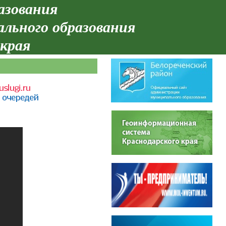
азования
ального образования
 края