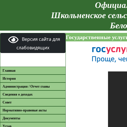
Официал
Школьненское сельс
Бело
Государственные услуг
Версия сайта для
слабовидящих
Главная
История
Администрация / Отчет главы
Сведения о доходах
Совет
Нормативно-правовые акты
Документы
Устав