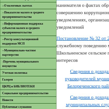
нанимателя о фактах об
--О налоговых льготах
совершению коррупционн
--Показатели малого и среднего
предпринимательства
уведомлениях, организац
--Информационная поддержка
уведомлений
субъектов малого и среднего
предпринимательства
Постановление № 32 от 2
--Реестр консультационной
поддержки МСП
служебному поведению 
--Муниципально-частное
Школьненское сельское 
партнерство
интересов
-Перечень муниципального
имущества
Сведения о дохода
Учетная политика
руководителей муни
Галерея
Белореченского райо
ЦКРЦ и БИБЛИОТЕКИ
Социальное предпринимательство
Сведения о дохода
Новости
муниципальных слу
Публичные слушания