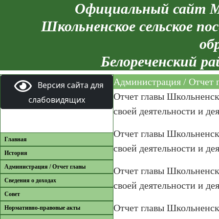
Официальный сайт М
Школьненское сельское пос
об
Белореченский ра
Администрация / Отчет 
Версия сайта для
Отчет главы Школьненско
слабовидящих
своей деятельности и де
Отчет главы Школьненско
Главная
своей деятельности и де
История
Администрация / Отчет главы
Отчет главы Школьненско
Сведения о доходах
своей деятельности и де
Совет
Отчет главы Школьненско
Нормативно-правовые акты