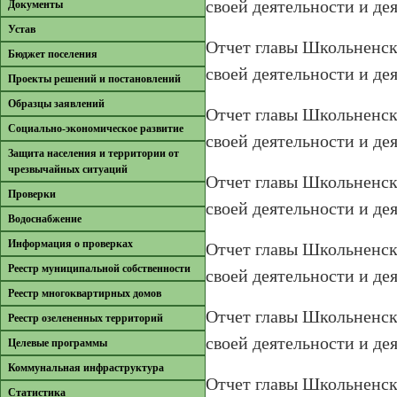
своей деятельности и де
Документы
Устав
Отчет главы Школьненско
Бюджет поселения
своей деятельности и де
Проекты решений и постановлений
Образцы заявлений
Отчет главы Школьненско
Cоциально-экономическое развитие
своей деятельности и де
Защита населения и территории от
чрезвычайных ситуаций
Отчет главы Школьненско
Проверки
своей деятельности и де
Водоснабжение
Информация о проверках
Отчет главы Школьненско
Реестр муниципальной собственности
своей деятельности и де
Реестр многоквартирных домов
Отчет главы Школьненско
Реестр озелененных территорий
своей деятельности и де
Целевые программы
Коммунальная инфраструктура
Отчет главы Школьненско
Cтатистика