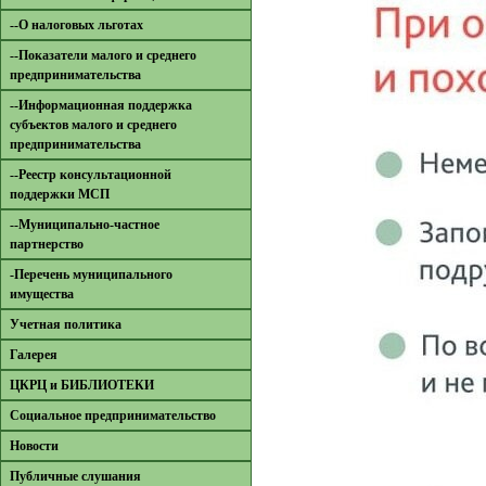
--О налоговых льготах
--Показатели малого и среднего
предпринимательства
--Информационная поддержка
субъектов малого и среднего
предпринимательства
--Реестр консультационной
поддержки МСП
--Муниципально-частное
партнерство
-Перечень муниципального
имущества
Учетная политика
Галерея
ЦКРЦ и БИБЛИОТЕКИ
Социальное предпринимательство
Новости
Публичные слушания