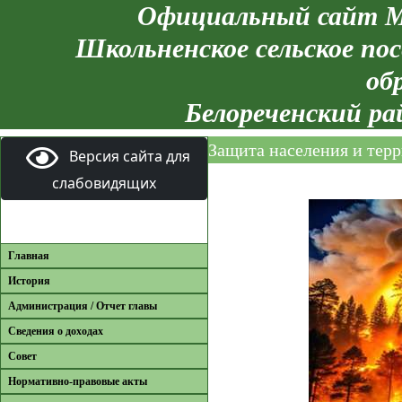
Официальный сайт М
Школьненское сельское пос
об
Белореченский ра
Защита населения и тер
Версия сайта для
слабовидящих
Главная
История
Администрация / Отчет главы
Сведения о доходах
Совет
Нормативно-правовые акты