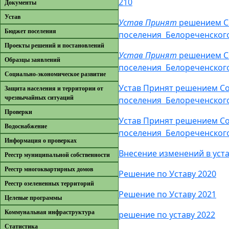
210
Документы
Устав
Устав Принят
решением Со
Бюджет поселения
поселения Белореченского
Проекты решений и постановлений
Устав Принят
решением Со
Образцы заявлений
поселения Белореченского
Cоциально-экономическое развитие
Устав Принят решением Со
Защита населения и территории от
чрезвычайных ситуаций
поселения Белореченского
Проверки
Устав Принят решением Со
Водоснабжение
поселения Белореченского
Информация о проверках
Внесение изменений в уста
Реестр муниципальной собственности
Реестр многоквартирных домов
Решение по Уставу 2020
Реестр озелененных территорий
Решение по Уставу 2021
Целевые программы
Коммунальная инфраструктура
решение по уставу 2022
Cтатистика