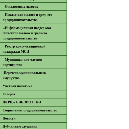
--О налоговых льготах
--Показатели малого и среднего
предпринимательства
--Информационная поддержка
субъектов малого и среднего
предпринимательства
--Реестр консультационной
поддержки МСП
--Муниципально-частное
партнерство
-Перечень муниципального
имущества
Учетная политика
Галерея
ЦКРЦ и БИБЛИОТЕКИ
Социальное предпринимательство
Новости
Публичные слушания