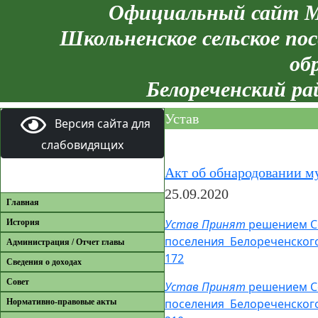
Официальный сайт М
Школьненское сельское пос
об
Белореченский ра
Устав
Версия сайта для
слабовидящих
Акт об обнародовании м
25.09.2020
Главная
Устав Принят
решением Со
История
поселения Белореченского
Администрация / Отчет главы
172
Сведения о доходах
Совет
Устав Принят
решением Со
поселения Белореченского
Нормативно-правовые акты