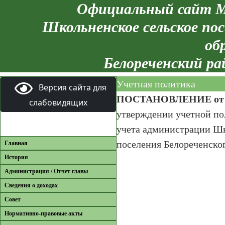
Официальный сайт М
Школьненское сельское пос
об
Белореченский ра
Учетная политика
Версия сайта для
ПОСТАНОВЛЕНИЕ от 13
слабовидящих
утверждении учетной по
учета администрации Шк
поселения Белореченско
Главная
История
Администрация / Отчет главы
Сведения о доходах
Совет
Нормативно-правовые акты