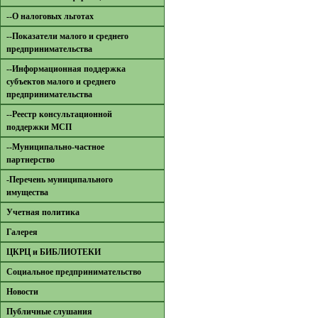
--О налоговых льготах
--Показатели малого и среднего
предпринимательства
--Информационная поддержка
субъектов малого и среднего
предпринимательства
--Реестр консультационной
поддержки МСП
--Муниципально-частное
партнерство
-Перечень муниципального
имущества
Учетная политика
Галерея
ЦКРЦ и БИБЛИОТЕКИ
Социальное предпринимательство
Новости
Публичные слушания