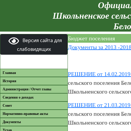
Официал
Школьненское сельс
Бело
Бюджет поселения
Версия сайта для
Документы за 2013 -201
слабовидящих
Главная
РЕШЕНИЕ от 14.02.201
История
сельского поселения Бел
Администрация / Отчет главы
Школьненского сельского
Сведения о доходах
РЕШЕНИЕ от 21.03.2019
Совет
сельского поселения Бел
Нормативно-правовые акты
Школьненского сельского
Документы
Устав