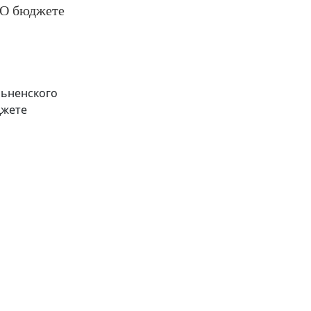
 «О бюджете
льненского
джете