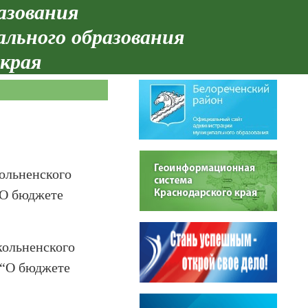
азования
ального образования
 края
ольненского
“О бюджете
кольненского
 “О бюджете