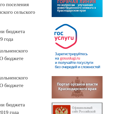
го поселения
ского сельского
ии бюджета
9 года
кольненского
“О бюджете
кольненского
“О бюджете
ии бюджета
2019 года