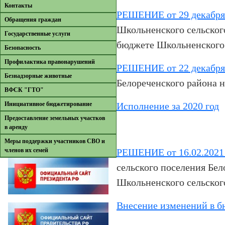
Контакты
РЕШЕНИЕ от 29 декабря 
Обращения граждан
Школьненского сельского
Государственные услуги
бюджете Школьненского 
Безопасность
Профилактика правонарушений
РЕШЕНИЕ от 22 декабря 
Безнадзорные животные
Белореченского района н
ВФСК "ГТО"
Инициативное бюджетирование
Исполнение за 2020 год
Предоставление земельных участков
в аренду
Меры поддержки участников СВО и
членов их семей
РЕШЕНИЕ от 16.02.2021
сельского поселения Бел
Школьненского сельского
Внесение изменений в б