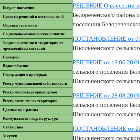
РЕШЕНИЕ О внесении и
Бюджет поселения
Белореченского района о
Проекты решений и постановлений
поселения Белореченског
Образцы заявлений
Cоциально-экономическое развитие
ПОСТАНОВЛЕНИЕ от 06.
Защита населения и территории от
Школьненского сельского
чрезвычайных ситуаций
Проверки
РЕШЕНИЕ от 18.06.2019
Водоснабжение
сельского поселения Бел
Информация о проверках
Школьненского сельского
Реестр муниципальной собственности
Реестр многоквартирных домов
РЕШЕНИЕ от 28.08.2019
Реестр озелененных территорий
сельского поселения Бел
Целевые программы
Школьненского сельского
Коммунальная инфраструктура
Cтатистика
ПОСТАНОВЛЕНИЕ от 22.
Закупки
Школьненского сельского