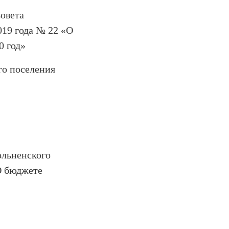
овета
019 года № 22 «О
0 год»
го поселения
ольненского
О бюджете