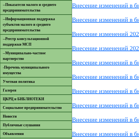
Внесение изменений в б
--Показатели малого и среднего
предпринимательства
Внесение изменений в б
--Информационная поддержка
субъектов малого и среднего
предпринимательства
Внесение изменений 202
--Реестр консультационной
поддержки МСП
Внесение изменений 202
--Муниципально-частное
партнерство
Внесение изменений в 
-Перечень муниципального
имущества
Внесение изменений в б
Учетная политика
Внесение изменений в б
Галерея
ЦКРЦ и БИБЛИОТЕКИ
Внесение изменений в б
Социальное предпринимательство
Новости
Внесение изменений в б
Публичные слушания
Внесение изменений в б
Объявления